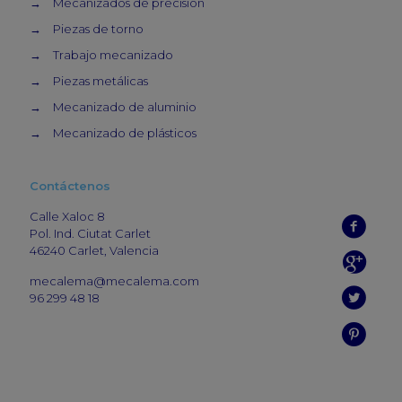
→
Mecanizados de precisión
→
Piezas de torno
→
Trabajo mecanizado
→
Piezas metálicas
→
Mecanizado de aluminio
→
Mecanizado de plásticos
Contáctenos
Calle Xaloc 8
Pol. Ind. Ciutat Carlet
46240 Carlet, Valencia
mecalema@mecalema.com
96 299 48 18