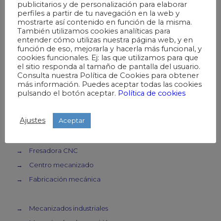
publicitarios y de personalización para elaborar
→
Piezas de precisión
perfiles a partir de tu navegación en la web y
→
Mecanizados metálicos
mostrarte así contenido en función de la misma.
También utilizamos cookies analíticas para
→
Fabricación mecánica
entender cómo utilizas nuestra página web, y en
función de eso, mejorarla y hacerla más funcional, y
→
Piezas mecánicas
cookies funcionales. Ej: las que utilizamos para que
→
Torneado de metales
el sitio responda al tamaño de pantalla del usuario.
Consulta nuestra Política de Cookies para obtener
más información. Puedes aceptar todas las cookies
pulsando el botón aceptar.
Política de cookies
→
Mecanizado
→
Taller mecanizado
Ajustes
Aceptar
→
Mecanizado piezas
→
Torno CNC
→
Fresadora CNC
→
Centro mecanizado
→
Fabricación mecánica
→
Mecanizados industriales